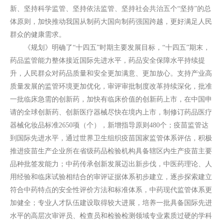
新、坚持科学监管、坚持依法监管、坚持社会共治五个“坚持”的总
体原则，加快推动我国从制药大国向制药强国跨越，更好满足人民
群众的健康需求。
《规划》明确了“十四五”时期主要发展目标，“十四五”期末，
药品监管能力整体接近国际先进水平，药品安全保障水平持续提
升，人民群众对药品质量和安全更加满意、更加放心。支持产业高
质量发展的监管环境更加优化，审评审批制度改革持续深化，批准
一批临床急需的创新药，加快有临床价值的创新药上市，在中国申
请的全球创新药、创新医疗器械尽快在境内上市，制修订药品医疗
器械化妆品标准2650项（个），新增指导原则480个；疫苗监管达
到国际先进水平，通过世界卫生组织疫苗国家监管体系评估，积极
推进疫苗生产企业所在省级药品检验机构具备辖区内生产疫苗主要
品种批签发能力；中药传承创新发展迈出新步伐，中医药理论、人
用经验和临床试验相结合的审评证据体系初步建立，逐步探索建立
符合中药特点的安全性评价方法和标准体系，中药现代监管体系更
加健全；专业人才队伍建设取得较大进展，培养一批具备国际先进
水平的高层次审评员、检查员和检验检测领域专业素质过硬的学科